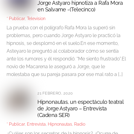
Jorge Astyaro hipnotiza a Rafa Mora
en Salvame -(Telecinco)
* Publicar
,
Television
La prueba con el polígrafo Rafa Mora la superó sin
problemas, pero cuando Jorge Astyaro le practicó la
hipnosis, se desplomó en el suelo.En ese momento,
Asteyaro le preguntó al colaborador cómo se sentía
ante los rumores y él respondió: “Me siento frustrado”.El
novio de Macarena le aseguró a Jorge, que le
molestaba que su pareja pasara por ese mal rato a […]
21 FEBRERO, 2020
Hipnonautas, un espectáculo teatral
de Jorge Astyaro – Entrevista
(Cadena SER)
* Publicar
,
Entrevista
,
Hipnonautas
,
Radio
¿Cuáles son los secretos de la hipnosis? ¿Ocurre de