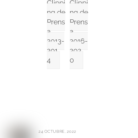
Clippi
Clippi
ng de
ng de
Prens
Prens
a
a
2013-
2016-
201
202
4
0
24 OCTUBRE, 2022