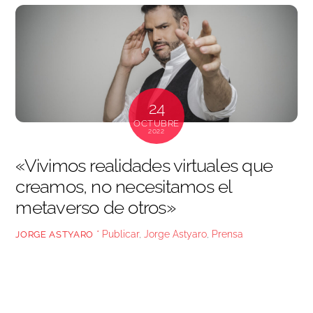
24
OCTUBRE
2022
«Vivimos realidades virtuales que
creamos, no necesitamos el
metaverso de otros»
* Publicar
,
Jorge Astyaro
,
Prensa
JORGE ASTYARO