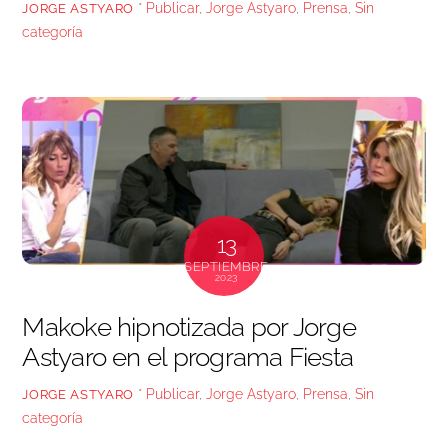
* Publicar
,
Jorge Astyaro
,
Prensa
,
Sin
JORGE ASTYARO
categoría
13
SEPTIEMBRE
2023
Makoke hipnotizada por Jorge
Astyaro en el programa Fiesta
* Publicar
,
Jorge Astyaro
,
Prensa
,
Sin
JORGE ASTYARO
categoría