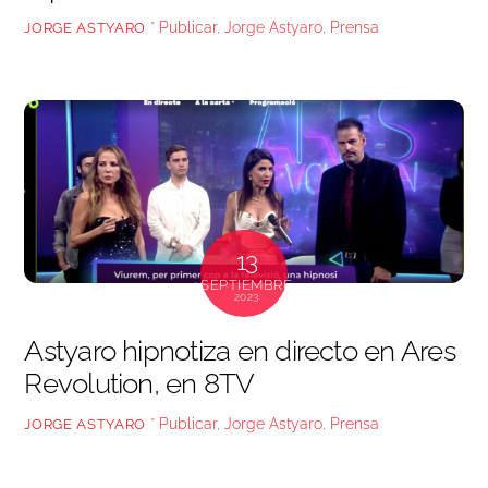
* Publicar
,
Jorge Astyaro
,
Prensa
JORGE ASTYARO
13
SEPTIEMBRE
2023
Astyaro hipnotiza en directo en Ares
Revolution, en 8TV
* Publicar
,
Jorge Astyaro
,
Prensa
JORGE ASTYARO