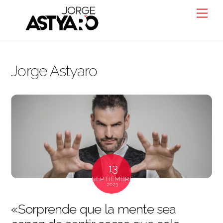
Skip
Back
Men
to
To
content
Top
Jorge Astyaro
13
SEPTIEMBRE
2023
«Sorprende que la mente sea