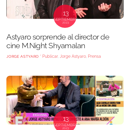
13
SEPTIEMBRE
2023
Astyaro sorprende al director de
cine M.Night Shyamalan
* Publicar
,
Jorge Astyaro
,
Prensa
JORGE ASTYARO
13
SEPTIEMBRE
2023