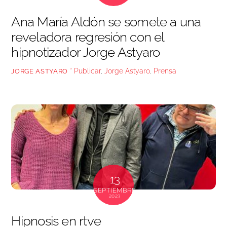
Ana María Aldón se somete a una
reveladora regresión con el
hipnotizador Jorge Astyaro
* Publicar
,
Jorge Astyaro
,
Prensa
JORGE ASTYARO
13
SEPTIEMBRE
2023
Hipnosis en rtve