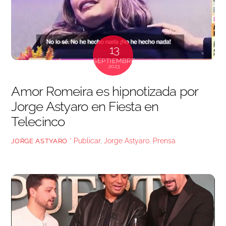
13
SEPTIEMBRE
2023
Amor Romeira es hipnotizada por
Jorge Astyaro en Fiesta en
Telecinco
* Publicar
,
Jorge Astyaro
,
Prensa
JORGE ASTYARO