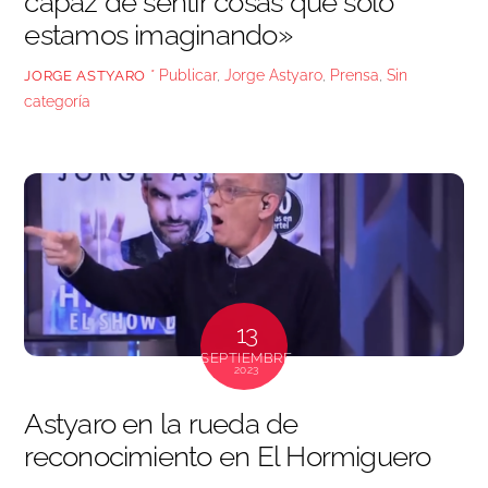
capaz de sentir cosas que solo
estamos imaginando»
* Publicar
,
Jorge Astyaro
,
Prensa
,
Sin
JORGE ASTYARO
categoría
13
SEPTIEMBRE
2023
Astyaro en la rueda de
reconocimiento en El Hormiguero