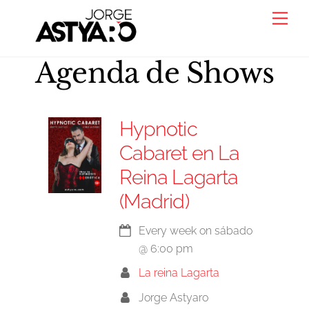
Skip
Back
Men
to
To
content
Top
Agenda de Shows
Hypnotic
Cabaret en La
Reina Lagarta
(Madrid)
Every week on sábado
@
6:00 pm
La reina Lagarta
Jorge Astyaro