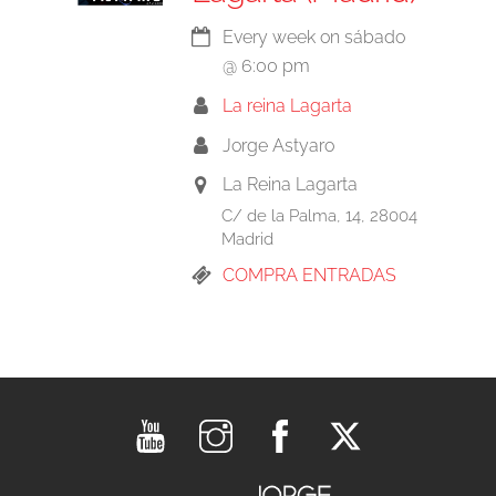
Every week on sábado
@
6:00 pm
La reina Lagarta
Jorge Astyaro
La Reina Lagarta
C/ de la Palma, 14, 28004
Madrid
COMPRA ENTRADAS