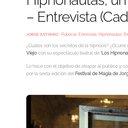
– Entrevista (Ca
* Publicar
,
Entrevista
,
Hipnonautas
,
R
JORGE ASTYARO
¿Cuáles son los secretos de la hipnosis? ¿Ocurre
Viejo
con su espectáculo teatral de
‘Los Hipnonau
Lo hace con el objetivo de atrapar al público y 
por la sexta edición del
Festival de Magia de Jor