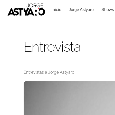
Skip
to
Inicio
Jorge Astyaro
Shows
content
Entrevista
Entrevistas a Jorge Astyaro