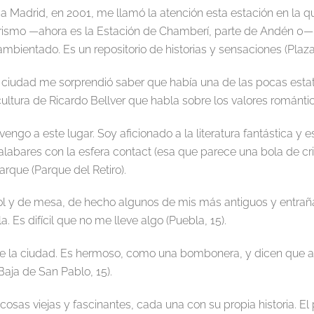
 Madrid, en 2001, me llamó la atención esta estación en la que
turismo —ahora es la Estación de Chamberí, parte de Andén 0
 ambientado. Es un repositorio de historias y sensaciones (Plaz
a ciudad me sorprendió saber que había una de las pocas esta
cultura de Ricardo Bellver que habla sobre los valores romántico
go a este lugar. Soy aficionado a la literatura fantástica y 
labares con la esfera contact (esa que parece una bola de cris
rque (Parque del Retiro).
rol y de mesa, de hecho algunos de mis más antiguos y entrañ
 Es difícil que no me lleve algo (Puebla, 15).
e la ciudad. Es hermoso, como una bombonera, y dicen que allí
aja de San Pablo, 15).
 cosas viejas y fascinantes, cada una con su propia historia. E