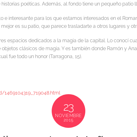
e historias poéticas. Además, al fondo tiene un pequeño patio l
o e interesante para los que estamos interesados en el Rom
 mejor es su patio, que parece trasladarte a otros lugares y ot
es espacios dedicados a la magia de la capital. Lo conocí cu
e objetos clásicos de magia. Y es también donde Ramón y Anab
ual fue todo un honor (Tarragona, 15).
id/1469104319_719048.html
23
NOVIEMBRE
2015