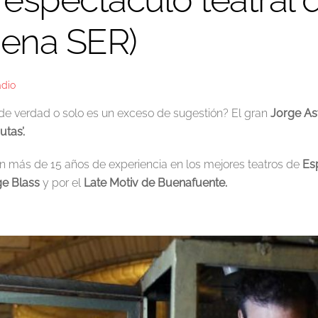
dena SER)
adio
 de verdad o solo es un exceso de sugestión? El gran
Jorge As
tas’.
con más de 15 años de experiencia en los mejores teatros de
Es
ge Blass
y por el
Late Motiv de Buenafuente.