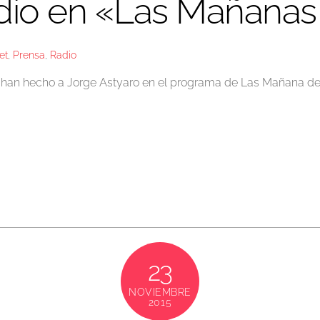
adio en «Las Mañana
et
,
Prensa
,
Radio
le han hecho a Jorge Astyaro en el programa de Las Mañana d
23
NOVIEMBRE
2015