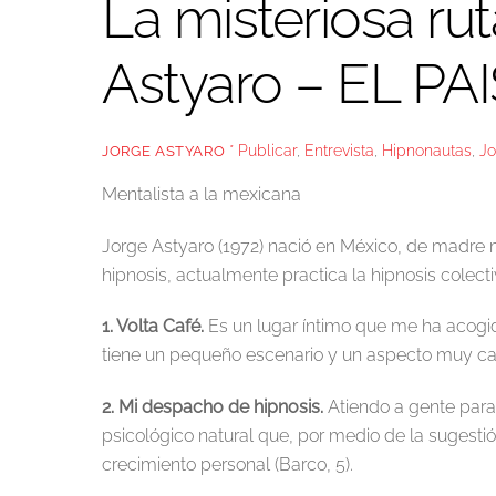
La misteriosa ru
Astyaro – EL PA
* Publicar
,
Entrevista
,
Hipnonautas
,
Jo
JORGE ASTYARO
Mentalista a la mexicana
Jorge Astyaro (1972) nació en México, de madre m
hipnosis, actualmente practica la hipnosis colecti
1. Volta Café.
Es un lugar íntimo que me ha acogid
tiene un pequeño escenario y un aspecto muy ca
2. Mi despacho de hipnosis.
Atiendo a gente para 
psicológico natural que, por medio de la sugesti
crecimiento personal (Barco, 5).