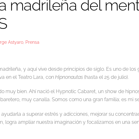
ta madrileña del ment
IS
rge Astyaro
,
Prensa
adrileña, y aquí vive desde principios de siglo. Es uno de lo
va en el Teatro Lara, con
Hipnonautas
(hasta el 25 de julio).
o muy bien. Ahí nació el Hypnotic Cabaret, un show de hipnosi
baretero, muy canalla. Somos como una gran familia; es mi se
ayudarla a superar estrés y adicciones, mejorar su concentraci
ón, logra ampliar nuestra imaginación y focalizarnos en una se