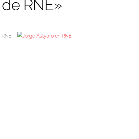
s de RNE»
e RNE