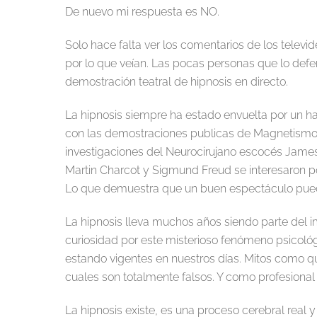
De nuevo mi respuesta es NO.
Solo hace falta ver los comentarios de los televid
por lo que veían. Las pocas personas que lo defen
demostración teatral de hipnosis en directo.
La hipnosis siempre ha estado envuelta por un h
con las demostraciones publicas de Magnetismo
investigaciones del Neurocirujano escocés James
Martin Charcot y Sigmund Freud se interesaron po
Lo que demuestra que un buen espectáculo puede in
La hipnosis lleva muchos años siendo parte del ima
curiosidad por este misterioso fenómeno psicológ
estando vigentes en nuestros días. Mitos como qu
cuales son totalmente falsos. Y como profesional 
La hipnosis existe, es una proceso cerebral rea