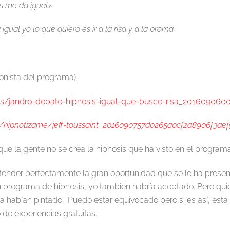
is me da igual»
 igual yo lo que quiero es ir a la risa y a la broma.
ionista del programa)
as/jandro-debate-hipnosis-igual-que-busco-risa_201609060
hipnotizame/jeff-toussaint_2016090757d0265a0cf2a8906f3aef
e la gente no se crea la hipnosis que ha visto en el programa
ntender perfectamente la gran oportunidad que se le ha pres
n programa de hipnosis, yo también habría aceptado. Pero quie
 habían pintado. Puedo estar equivocado pero si es así, esta 
 de experiencias gratuitas.