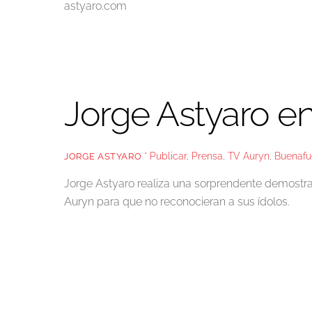
astyaro.com
Jorge Astyaro e
* Publicar
,
Prensa
,
TV
Auryn
,
Buenafu
JORGE ASTYARO
Jorge Astyaro realiza una sorprendente demostra
Auryn para que no reconocieran a sus ídolos.