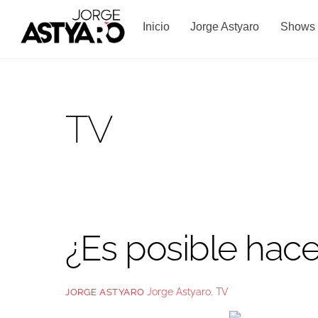
Skip
to
Inicio
Jorge Astyaro
Shows
content
TV
¿Es posible hac
Jorge Astyaro
,
TV
JORGE ASTYARO