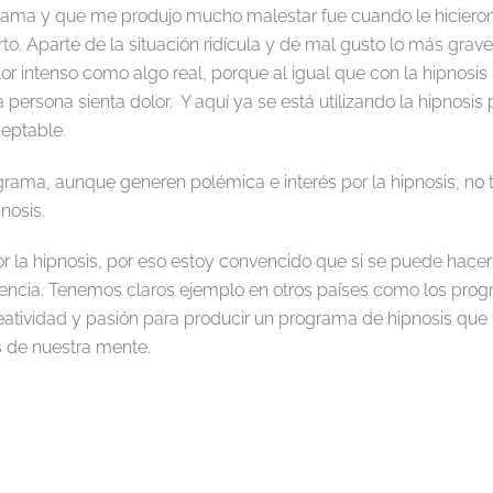
grama y que me produjo mucho malestar fue cuando le hicieron
arto. Aparte de la situación ridícula y de mal gusto lo más grav
r intenso como algo real, porque al igual que con la hipnosis 
ersona sienta dolor. Y aquí ya se está utilizando la hipnosi
ceptable.
ama, aunque generen polémica e interés por la hipnosis, no te
nosis.
 la hipnosis, por eso estoy convencido que si se puede hacer
iencia. Tenemos claros ejemplo en otros países como los pro
reatividad y pasión para producir un programa de hipnosis qu
os de nuestra mente.