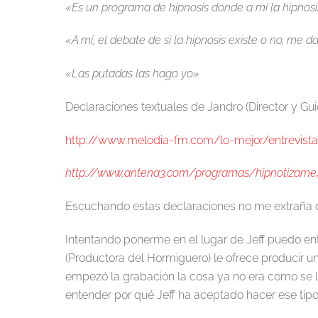
«Es un programa de hipnosis donde a mí la hipnos
«A mí, el debate de si la hipnosis existe o no, me da
«Las putadas las hago yo»
Declaraciones textuales de Jandro (Director y Gu
http://www.melodia-fm.com/lo-mejor/entrevist
http://www.antena3.com/programas/hipnotizame/
Escuchando estas declaraciones no me extraña qu
Intentando ponerme en el lugar de Jeff puedo e
(Productora del Hormiguero) le ofrece producir u
empezó la grabación la cosa ya no era como se la
entender por qué Jeff ha aceptado hacer ese tipo