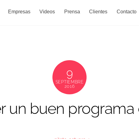
Back
Empresas
Videos
Prensa
Clientes
Contacto
To
Top
9
SEPTIEMBRE
2016
er un buen programa 