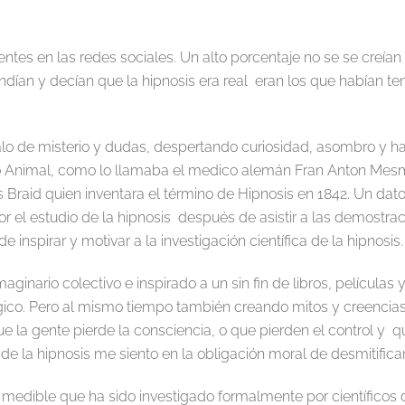
entes en las redes sociales. Un alto porcentaje no se se creían
dían y decían que la hipnosis era real eran los que habían ten
alo de misterio y dudas, despertando curiosidad, asombro y 
 Animal, como lo llamaba el medico alemán Fran Anton Mesm
 Braid quien inventara el término de Hipnosis en 1842. Un da
r el estudio de la hipnosis después de asistir a las demostra
spirar y motivar a la investigación científica de la hipnosis.
ginario colectivo e inspirado a un sin fin de libros, películas
ico. Pero al mismo tiempo también creando mitos y creencias 
e la gente pierde la consciencia, o que pierden el control y 
de la hipnosis me siento en la obligación moral de desmitificar
l y medible que ha sido investigado formalmente por científic