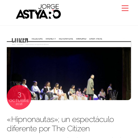
Skip
Back
Men
to
To
content
Top
3
OCTUBRE
2018
«Hipnonautas»; un espectáculo
diferente por The Citizen